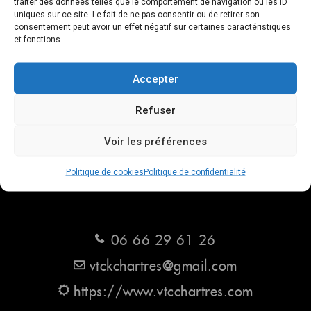
traiter des données telles que le comportement de navigation ou les ID
uniques sur ce site. Le fait de ne pas consentir ou de retirer son
consentement peut avoir un effet négatif sur certaines caractéristiques
et fonctions.
Accepter
Refuser
Politique de confidentialité
Voir les préférences
Politique de cookies (UE)
Politique de cookies
Politique de confidentialité
Mentions légales
06 66 29 61 26
vtckchartres@gmail.com
https://www.vtcchartres.com