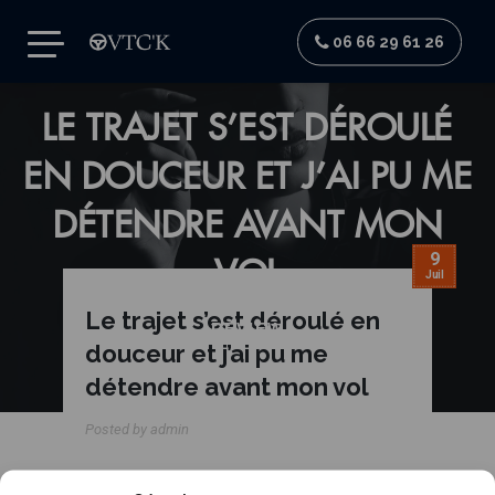
06 66 29 61 26
LE TRAJET S’EST DÉROULÉ
EN DOUCEUR ET J’AI PU ME
DÉTENDRE AVANT MON
9
VOL
Juil
Le trajet s’est déroulé en
REVIEW
douceur et j’ai pu me
détendre avant mon vol
Posted by admin
Le trajet s’est déroulé en douceur et j’ai pu